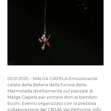
05.01.2025 – MALGA CIAPELA Emozionante
calata della Befana dalla funivia della
Marmolada direttamente sul piazzale di
Malga Ciapela per portare doni ai bambini
buoni. Evento organizzato con la preziosa
collaborazione del CNSAS Val Pettorina. Info: