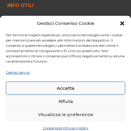
INFO UTILI
FUNIVIA
Gestisci Consenso Cookie
ORARI E PREZZI
Per fornire le migliori esperienze, utilizziamo tecnologie come i cookie
OFFERTE
per memorizzare e/o accedere alle informazioni del dispositivo. Il
PARCHEGGIO
consenso a queste tecnologie ci permetterà di elaborare dati come il
comportamento di navigazione o ID unici su questo sito. Non
CURIOSITÀ
acconsentire o ritirare il consenso può influire negativamente su alcune
caratteristiche e funzioni.
NORME PER IL VIAGGIO
CONDIZIONI GENERALI DI VENDITA
Gestisci servizi
CODICE ETICO
Accetta
Rifiuta
Visualizza le preferenze
© 2020 Funivie Marmolada. All Rights Reserved | Made by
Larin
|
Whistleblowing
|
Cookie policy
Privacy policy