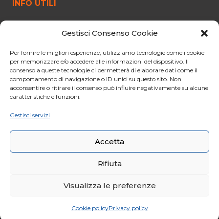
INFO UTILI
FUNIVIA
Gestisci Consenso Cookie
ORARI E PREZZI
OFFERTE
Per fornire le migliori esperienze, utilizziamo tecnologie come i cookie
per memorizzare e/o accedere alle informazioni del dispositivo. Il
PARCHEGGIO
consenso a queste tecnologie ci permetterà di elaborare dati come il
comportamento di navigazione o ID unici su questo sito. Non
CURIOSITÀ
acconsentire o ritirare il consenso può influire negativamente su alcune
NORME PER IL VIAGGIO
caratteristiche e funzioni.
CONDIZIONI GENERALI DI VENDITA
Gestisci servizi
CODICE ETICO
Accetta
Rifiuta
Visualizza le preferenze
© 2020 Funivie Marmolada. All Rights Reserved | Made by
Larin
|
Whistleblowing
|
Cookie policy
Privacy policy