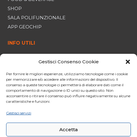
SHOP
SALA POLIFUNZIONALE
APP GEOCHIP
INFO UTILI
FUNIVIA
Gestisci Consenso Cookie
ORARI E PREZZI
Per fornire le migliori esperienze, utilizziamo tecnologie come i cookie
OFFERTE
per memorizzare e/o accedere alle informazioni del dispositivo. Il
PARCHEGGIO
consenso a queste tecnologie ci permetterà di elaborare dati come il
comportamento di navigazione o ID unici su questo sito. Non
CURIOSITÀ
acconsentire o ritirare il consenso può influire negativamente su alcune
caratteristiche e funzioni.
NORME PER IL VIAGGIO
CONDIZIONI GENERALI DI VENDITA
Gestisci servizi
CODICE ETICO
Accetta