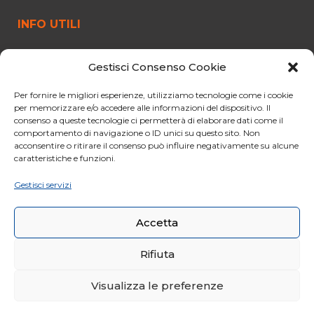
INFO UTILI
FUNIVIA
Gestisci Consenso Cookie
ORARI E PREZZI
OFFERTE
Per fornire le migliori esperienze, utilizziamo tecnologie come i cookie
per memorizzare e/o accedere alle informazioni del dispositivo. Il
PARCHEGGIO
consenso a queste tecnologie ci permetterà di elaborare dati come il
comportamento di navigazione o ID unici su questo sito. Non
CURIOSITÀ
acconsentire o ritirare il consenso può influire negativamente su alcune
NORME PER IL VIAGGIO
caratteristiche e funzioni.
CONDIZIONI GENERALI DI VENDITA
Gestisci servizi
CODICE ETICO
Accetta
Rifiuta
Visualizza le preferenze
© 2020 Funivie Marmolada. All Rights Reserved | Made by
Larin
|
Whistleblowing
|