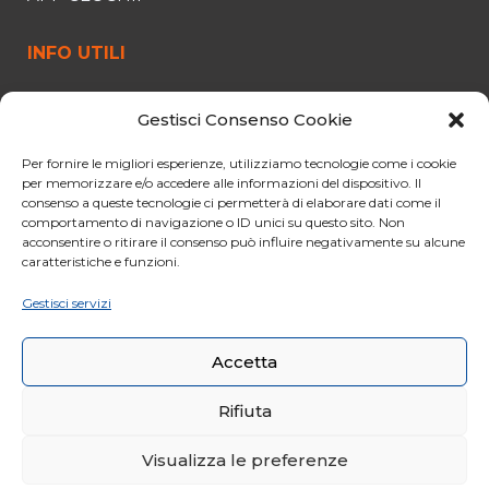
INFO UTILI
FUNIVIA
Gestisci Consenso Cookie
ORARI E PREZZI
OFFERTE
Per fornire le migliori esperienze, utilizziamo tecnologie come i cookie
per memorizzare e/o accedere alle informazioni del dispositivo. Il
PARCHEGGIO
consenso a queste tecnologie ci permetterà di elaborare dati come il
comportamento di navigazione o ID unici su questo sito. Non
CURIOSITÀ
acconsentire o ritirare il consenso può influire negativamente su alcune
NORME PER IL VIAGGIO
caratteristiche e funzioni.
CONDIZIONI GENERALI DI VENDITA
Gestisci servizi
CODICE ETICO
Accetta
Rifiuta
Visualizza le preferenze
© 2020 Funivie Marmolada. All Rights Reserved | Made by
Larin
|