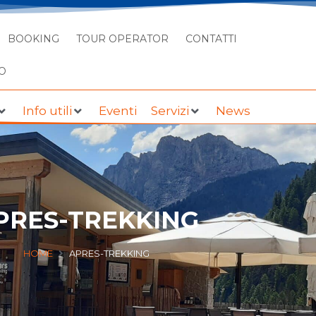
BOOKING
TOUR OPERATOR
CONTATTI
O
Info utili
Eventi
Servizi
News
PRES-TREKKING
HOME
APRES-TREKKING