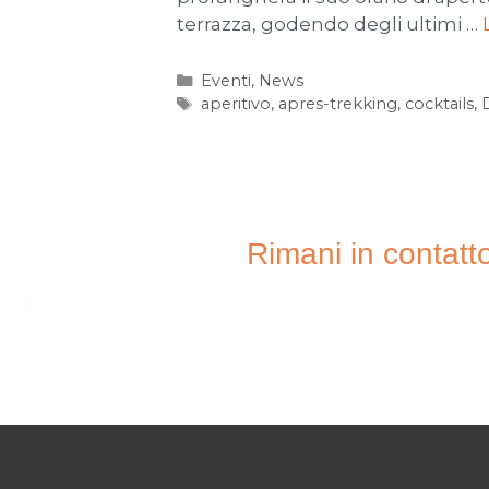
terrazza, godendo degli ultimi …
Eventi
,
News
aperitivo
,
apres-trekking
,
cocktails
,
Rimani in contatt
ISCRIVITI ALL
NEWSLET