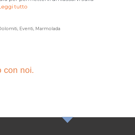
Leggi tutto
Dolomiti
,
Eventi
,
Marmolada
o con noi.
A NOSTRA
TER