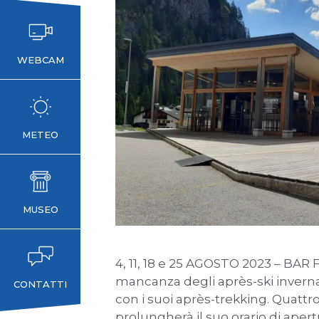
WEBCAM
METEO
MUSEO
4, 11, 18 e 25 AGOSTO 2023 – BAR
mancanza degli après-ski inverna
CONTATTI
con i suoi après-trekking. Quattro
prolungherà il suo orario di apert