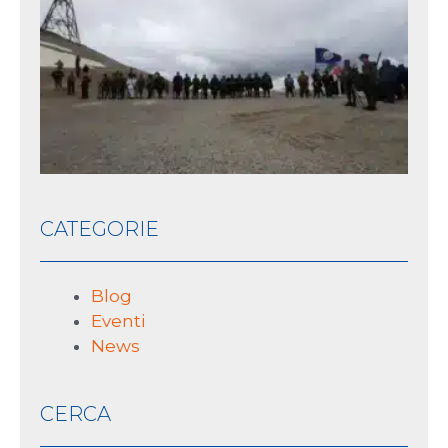
pa
nel
sto
10 L
2026
CATEGORIE
Blog
Eventi
News
CERCA