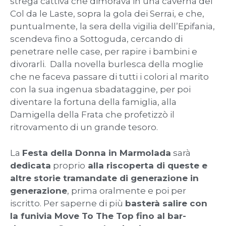
strega cattiva che dimorava in una caverna del
Col da le Laste, sopra la gola dei Serrai, e che,
puntualmente, la sera della vigilia dell’Epifania,
scendeva fino a Sottoguda, cercando di
penetrare nelle case, per rapire i bambini e
divorarli. Dalla novella burlesca della moglie
che ne faceva passare di tutti i colori al marito
con la sua ingenua sbadataggine, per poi
diventare la fortuna della famiglia, alla
Damigella della Frata che profetizzò il
ritrovamento di un grande tesoro.
La
Festa della Donna in Marmolada
sarà
dedicata
proprio
alla riscoperta di queste e
altre storie tramandate di generazione in
generazione
, prima oralmente e poi per
iscritto. Per saperne di più
basterà salire con
la funivia Move To The Top fino al bar-