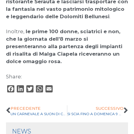
ristorante Serauta e lasciarsi trasportare con
la fantasia nel vasto patrimonio mitologico
e leggendario delle Dolomiti Bellunesi
.
Inoltre,
le prime 100 donne, sciatrici e non,
che la giornata dell’8 marzo si
presenteranno alla partenza degli impianti
di risalita di Malga Ciapela riceveranno un
dolce omaggio rosa.
Share:
F
L
T
W
E
a
i
w
h
m
c
n
i
a
a
PRECEDENTE
SUCCESSIVO
e
k
t
t
i
UN CARNEVALE A SUON DI CHIACCHIERE!
SI SCIA FINO A DOMENICA 9 APRILE!
b
e
t
s
l
o
d
e
A
NEWS
o
I
r
p