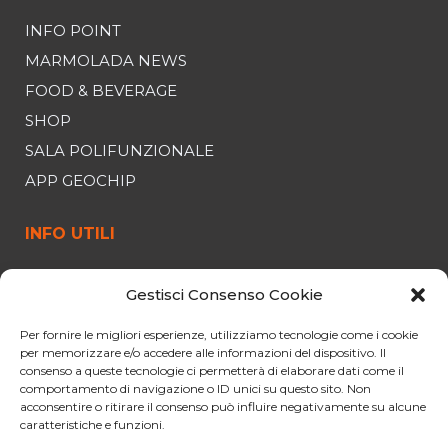
INFO POINT
MARMOLADA NEWS
FOOD & BEVERAGE
SHOP
SALA POLIFUNZIONALE
APP GEOCHIP
INFO UTILI
FUNIVIA
Gestisci Consenso Cookie
ORARI E PREZZI
OFFERTE
Per fornire le migliori esperienze, utilizziamo tecnologie come i cookie
per memorizzare e/o accedere alle informazioni del dispositivo. Il
PARCHEGGIO
consenso a queste tecnologie ci permetterà di elaborare dati come il
comportamento di navigazione o ID unici su questo sito. Non
CURIOSITÀ
acconsentire o ritirare il consenso può influire negativamente su alcune
NORME PER IL VIAGGIO
caratteristiche e funzioni.