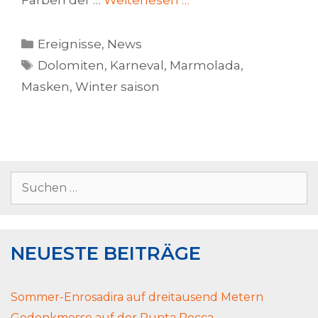
Farben der …
Weiterlesen …
Ereignisse
,
News
Dolomiten
,
Karneval
,
Marmolada
,
Masken
,
Winter saison
NEUESTE BEITRÄGE
Sommer-Enrosadira auf dreitausend Metern
Gedenkmesse auf der Punta Rocca