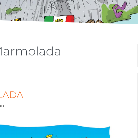
Marmolada
LADA
an