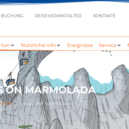
BUCHUNG
REISEVERANSTALTER
KONTAKTE
u tun
Nützliche Info
Ereignisse
Service
S ON MARMOLADA
HOME
AMEISEN AUF MARMOLADA