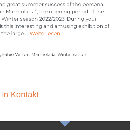
g the great summer success of the personal
s on Marmolada”, the opening period of the
he Winter season 2022/2023. During your
isit this interesting and amusing exhibition of
 the large …
Weiterlesen …
,
Fabio Vettori
,
Marmolada
,
Winter saison
 in Kontakt
N NEWSLETTER