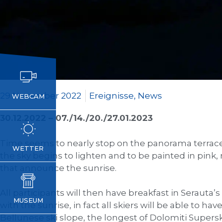
29 November 2022
Ereignisse
,
News
WEBCAM
30.12.2022 – 07./14./20./27.01.2023
Time seems to nearly stop on the panorama terrace
WETTER
the sky begins to lighten and to be painted in pink, 
that announce the sunrise.
All participants will then have breakfast in Serauta
MUSEUM
with the sunrise, in fact all skiers will be able to h
Bellunese ski slope, the longest of Dolomiti Superski