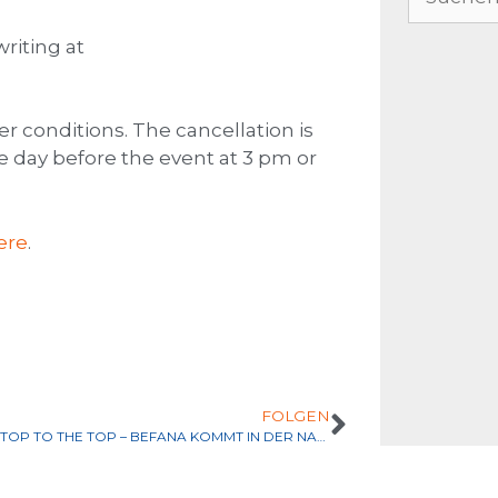
riting at
r conditions. The cancellation is
 day before the event at 3 pm or
ere
.
FOLGEN
FROM THE TOP TO THE TOP – BEFANA KOMMT IN DER NACHT