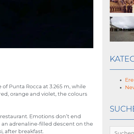
KATE
Ere
 of Punta Rocca at 3.265 m, while
Ne
red, orange and violet, the colours
SUCH
’s restaurant. Emotions don’t end
ave an adrenaline-filled descent on the
, after breakfast.