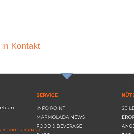
 in Kontakt
N NEWSLETTER
SERVICE
NÜTZ
sebüro –
INFO POINT
SEIL
MARMOLADA NEWS
ERÖF
FOOD & BEVERAGE
ANG
iviemarmolada.com