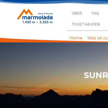
ÜBER
FAQ
TICKET KAUFEN
Home
Was ist z
SUNR
HOM