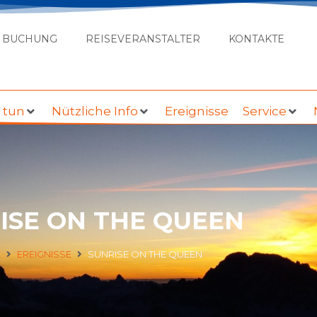
BUCHUNG
REISEVERANSTALTER
KONTAKTE
u tun
Nützliche Info
Ereignisse
Service
ISE ON THE QUEEN
E
EREIGNISSE
SUNRISE ON THE QUEEN