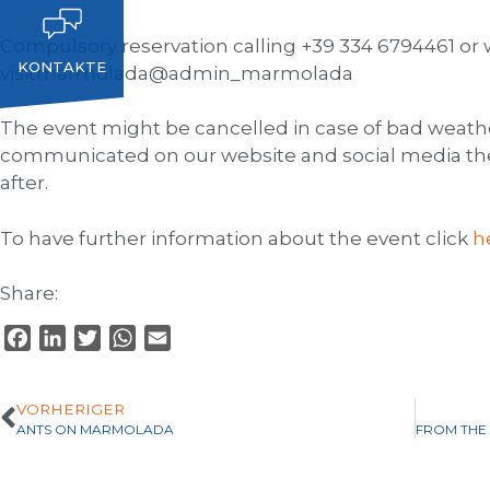
Compulsory reservation calling +39 334 6794461 or w
KONTAKTE
visitmarmolada@admin_marmolada
The event might be cancelled in case of bad weathe
communicated on our website and social media the
after.
To have further information about the event click
h
Share:
F
L
T
W
E
a
i
w
h
m
c
n
i
a
a
VORHERIGER
e
k
t
t
i
ANTS ON MARMOLADA
b
e
t
s
l
o
d
e
A