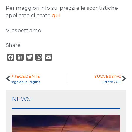
Per maggiori info sui prezzi e le scontistiche
applicate cliccate
qui
.
Vi aspettiamo!
Share:
F
L
T
W
E
a
i
w
h
m
c
n
i
a
a
PRECEDENTE
SUCCESSIVO
e
k
t
t
i
Yoga dalla Regina
Estate 2021
b
e
t
s
l
o
d
e
A
NEWS
o
I
r
p
k
n
p
En
d’
tr