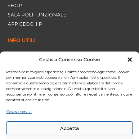
SHOP
SALA POLIFUNZIONALE
APP GEOCHIP
INFO UTILI
FUNIVIA
Gestisci Consenso Cookie
ORARI E PREZZI
Per fornire le migliori esperienze, utilizziamo tecnologie come i cookie
OFFERTE
per memorizzare e/o accedere alle informazioni del dispositivo. Il
PARCHEGGIO
consenso a queste tecnologie ci permetterà di elaborare dati come il
comportamento di navigazione o ID unici su questo sito. Non
CURIOSITÀ
acconsentire o ritirare il consenso può influire negativamente su alcune
caratteristiche e funzioni.
NORME PER IL VIAGGIO
CONDIZIONI GENERALI DI VENDITA
Gestisci servizi
CODICE ETICO
Accetta