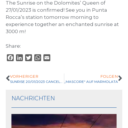
The Sunrise on the Dolomites’ Queen of
27/01/2023 is confirmed! See you in Punta
Rocca’s station tomorrow morning to
experience together an enchanted sunrise at
3000 m!
Share:
F
L
T
W
E
a
i
w
h
m
c
n
i
a
a
VORHERIGER
FOLGEN
e
k
t
t
i
SUNRISE 20/01/2023 CANCELLED
„MASCORE“ AUF MARMOLATA
b
e
t
s
l
o
d
e
A
NACHRICHTEN
o
I
r
p
k
n
p
So
En
au