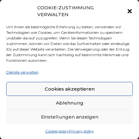
COOKIE-ZUSTIMMUNG
NÜTZLICHE INFO
VERWALTEN
SEILBAHN
Um Ihnen die bestmögliche Erfahrung zu bieten, verwenden wir
ERÖFFNUNG & PREISE
Technologien wie Cookies, um Geräteinformationen zu speichern
und/oder darauf zuzugreifen. Wenn Sie diesen Technologien
ANGEBOTE
zustimmen, können wir Daten wie das Surfverhalten oder eindeutige
IDs auf dieser Website verarbeiten. Die Verweigerung oder der Entzug
PARKEN
der Zustimmung kann sich nachteilig auf bestimmte Merkmale und
KURIOSITÄT
Funktionen auswirken.
REGELN FÜR DIE REISE
Dienste verwalten
ALLGEMEINE GESCHÄFTSBEDINGUNGEN
Cookies akzeptieren
Ablehnung
Einstellungen anzeigen
© 2020 Marmolada S.r.l. All Rights Reserved | Made by
Larin
|
Whistleblowing
|
Cookie policy
Privacy policy