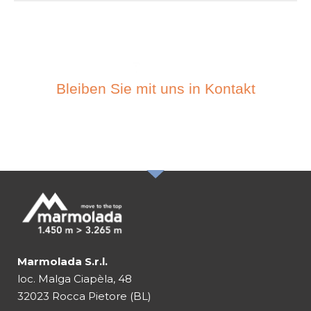
Bleiben Sie mit uns in Kontakt
ABONIEREN SIE DEN
NEWSLETTER
Marmolada S.r.l.
loc. Malga Ciapèla, 48
32023 Rocca Pietore (BL)