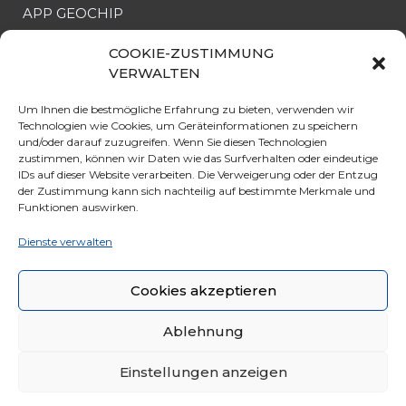
APP GEOCHIP
COOKIE-ZUSTIMMUNG
NÜTZLICHE INFO
VERWALTEN
SEILBAHN
Um Ihnen die bestmögliche Erfahrung zu bieten, verwenden wir
ERÖFFNUNG & PREISE
Technologien wie Cookies, um Geräteinformationen zu speichern
und/oder darauf zuzugreifen. Wenn Sie diesen Technologien
ANGEBOTE
zustimmen, können wir Daten wie das Surfverhalten oder eindeutige
IDs auf dieser Website verarbeiten. Die Verweigerung oder der Entzug
PARKEN
der Zustimmung kann sich nachteilig auf bestimmte Merkmale und
KURIOSITÄT
Funktionen auswirken.
REGELN FÜR DIE REISE
Dienste verwalten
ALLGEMEINE GESCHÄFTSBEDINGUNGEN
Cookies akzeptieren
Ablehnung
Einstellungen anzeigen
© 2020 Marmolada S.r.l. All Rights Reserved | Made by
Larin
|
Whistleblowing
|