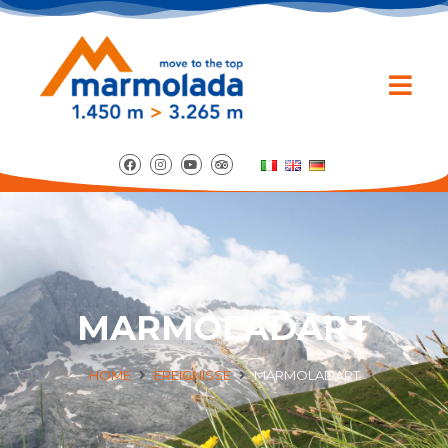
MARMOLADART
HOME
EREIGNISSE
MARMOLADART