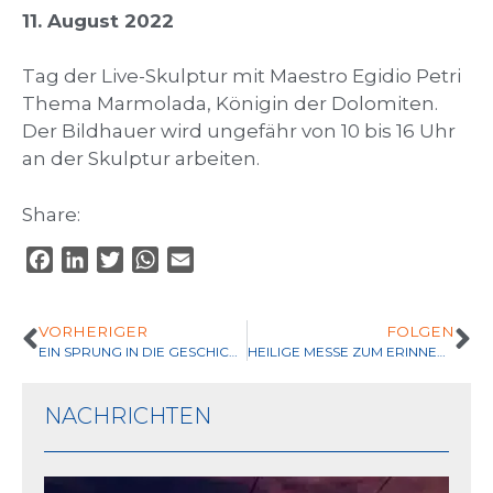
11. August 2022
Tag der Live-Skulptur mit Maestro Egidio Petri
Thema Marmolada, Königin der Dolomiten.
Der Bildhauer wird ungefähr von 10 bis 16 Uhr
an der Skulptur arbeiten.
Share:
F
L
T
W
E
a
i
w
h
m
c
n
i
a
a
VORHERIGER
FOLGEN
e
k
t
t
i
EIN SPRUNG IN DIE GESCHICHTE
HEILIGE MESSE ZUM ERINNERUNG AN DEN BESUCH VON PAPST JOHANNES PAUL II
b
e
t
s
l
o
d
e
A
NACHRICHTEN
o
I
r
p
k
n
p
So