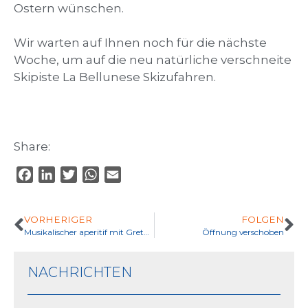
Ostern wünschen.
Wir warten auf Ihnen noch für die nächste
Woche, um auf die neu natürliche verschneite
Skipiste La Bellunese Skizufahren.
Share:
F
L
T
W
E
a
i
w
h
m
c
n
i
a
a
VORHERIGER
FOLGEN
e
k
t
t
i
Musikalischer aperitif mit Greta Marcolongo
Öffnung verschoben
b
e
t
s
l
o
d
e
A
NACHRICHTEN
o
I
r
p
k
n
p