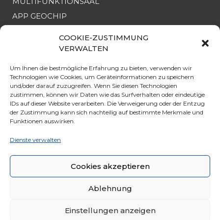
MULTIFUNKTIONSAAL
APP GEOCHIP
COOKIE-ZUSTIMMUNG
NÜTZLICHE INFO
VERWALTEN
SEILBAHN
Um Ihnen die bestmögliche Erfahrung zu bieten, verwenden wir
Technologien wie Cookies, um Geräteinformationen zu speichern
ERÖFFNUNG & PREISE
und/oder darauf zuzugreifen. Wenn Sie diesen Technologien
ANGEBOTE
zustimmen, können wir Daten wie das Surfverhalten oder eindeutige
IDs auf dieser Website verarbeiten. Die Verweigerung oder der Entzug
PARKEN
der Zustimmung kann sich nachteilig auf bestimmte Merkmale und
Funktionen auswirken.
KURIOSITÄT
REGELN FÜR DIE REISE
Dienste verwalten
ALLGEMEINE GESCHÄFTSBEDINGUNGEN
Cookies akzeptieren
Ablehnung
Einstellungen anzeigen