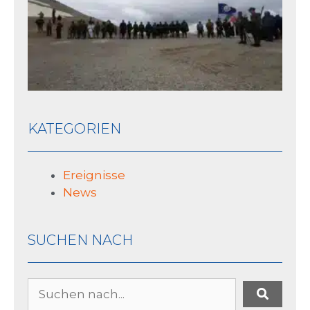
Ge
10 J
KATEGORIEN
Ereignisse
News
SUCHEN NACH