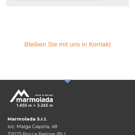
Bleiben Sie mit uns in Kontakt
ABONIEREN SIE DEN
NEWSLETTER
Marmolada S.r.l.
loc. Malga Ciapèla, 48
32023 Rocca Pietore (BL)