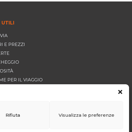
 UTILI
VIA
I E PREZZI
ERTE
CHEGGIO
OSITÀ
E PER IL VIAGGIO
IZIONI GENERALI DI
ITA
CE ETICO
Rifiuta
Visualizza le preferenze