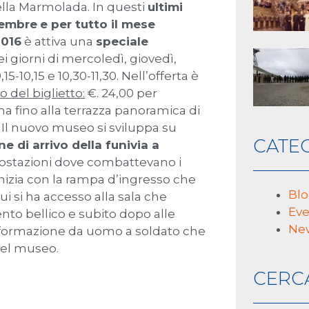
lla Marmolada. In questi
ultimi
cembre
e per tutto il mese
2016
è attiva una
speciale
ei giorni di mercoledì, giovedì,
-10,15 e 10,30-11,30. Nell’offerta è
o del biglietto:
€. 24,00 per
a fino alla terrazza panoramica di
Il nuovo museo si sviluppa su
CATE
 di arrivo della funivia a
 postazioni dove combattevano i
inizia con la rampa d’ingresso che
Bl
i si ha accesso alla sala che
Eve
vento bellico e subito dopo alle
Ne
rasformazione da uomo a soldato che
del museo.
CERC