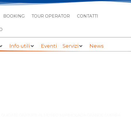
BOOKING
TOUR OPERATOR
CONTATTI
O
Info utili
Eventi
Servizi
News
UITE AL MUSEO MARMOL
GUERRA
TE GUIDATE GRATUITE AL MUSEO MARMOLADA GRANDE GUERRA