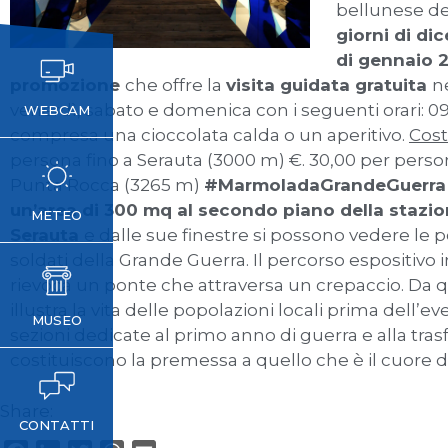
bellunese de
giorni di di
di gennaio 
promozione
che offre la
visita guidata gratuita
n
venerdì, sabato e domenica con i seguenti orari: 09,15
WEBCAM
compresa una cioccolata calda o un aperitivo.
Cost
persona fino a Serauta (3000 m) €. 30,00 per person
Punta Rocca (3265 m)
#MarmoladaGrandeGuerra
un’area di 300 mq al secondo piano della stazione
METEO
Serauta
e dalle sue finestre si possono vedere le
soldati della Grande Guerra. Il percorso espositivo 
rievoca un ponte che attraversa un crepaccio. Da qu
illustra la vita delle popolazioni locali prima dell’e
MUSEO
sezioni dedicate al primo anno di guerra e alla t
costituiscono la premessa a quello che è il cuore 
Share:
CONTATTI