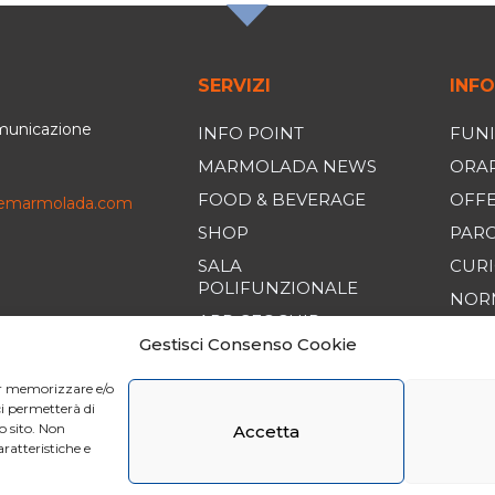
SERVIZI
INFO
omunicazione
INFO POINT
FUNI
MARMOLADA NEWS
ORAR
FOOD & BEVERAGE
OFF
iemarmolada.com
SHOP
PAR
SALA
CURI
POLIFUNZIONALE
NORM
APP GEOCHIP
COND
Gestisci Consenso Cookie
VEND
CODI
per memorizzare e/o
ci permetterà di
o sito. Non
Accetta
ratteristiche e