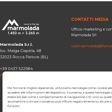
CONTATTI MEDIA
Ufficio marketing e c
Marmolada Srl
Marmolada S.r.l.
visitmarmolada@funiv
loc. Malga Ciapèla, 48
32023 Rocca Pietore (BL)
+39 0437 522984
info@funiviemarmolada.com
Per fornire le migliori esperienze, utilizziamo tecnologie come i cookie 
accedere alle informazioni del dispositivo. Il consenso a queste tecnologie 
elaborare dati come il comportamento di navigazione o ID unici su quest
acconsentire o ritirare il consenso può influire negativamente su alcune ca
funzioni.