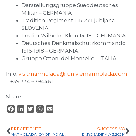
Darstellungsgruppe Sϋeddeutsches
Militär – GERMANIA
Tradition Regiment LIR 27 Ljubljana –
SLOVENIA.
Fϋsilier Wilhelm Klein 14-18 – GERMANIA.
Deutsches Denkmalschutzkommando
1916-1918 – GERMANIA.
Gruppo Ottoni del Montello – ITALIA
Info:
visitmarmolada@funiviemarmolada.com
– +39 334 6794461
Share:
F
L
T
W
E
a
i
w
h
m
c
n
i
a
a
PRECEDENTE
SUCCESSIVO
e
k
t
t
i
MARMOLADA. ONORI AD ALTA QUOTA
ENROSADIRA A 3.265 M