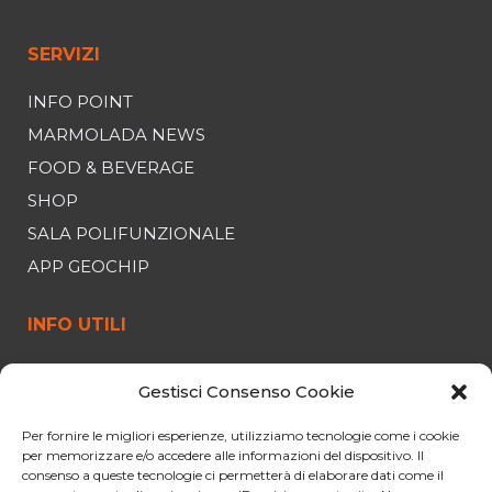
SERVIZI
INFO POINT
MARMOLADA NEWS
FOOD & BEVERAGE
SHOP
SALA POLIFUNZIONALE
APP GEOCHIP
INFO UTILI
FUNIVIA
Gestisci Consenso Cookie
ORARI E PREZZI
Per fornire le migliori esperienze, utilizziamo tecnologie come i cookie
OFFERTE
per memorizzare e/o accedere alle informazioni del dispositivo. Il
PARCHEGGIO
consenso a queste tecnologie ci permetterà di elaborare dati come il