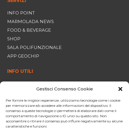
SERVIZI
INFO POINT
MARMOLADA NEWS
FOOD & BEVERAGE
SHOP
SALA POLIFUNZIONALE
APP GEOCHIP
INFO UTILI
FUNIVIA
Gestisci Consenso Cookie
ORARI E PREZZI
OFFERTE
Per fornire le migliori esperienze, utilizziamo tecnologie come i cookie
per memorizzare e/o accedere alle informazioni del dispositivo. Il
PARCHEGGIO
consenso a queste tecnologie ci permetterà di elaborare dati come il
comportamento di navigazione o ID unici su questo sito. Non
CURIOSITÀ
acconsentire o ritirare il consenso può influire negativamente su alcune
NORME PER IL VIAGGIO
caratteristiche e funzioni.