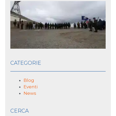
Qu
pa
nel
sto
10 L
2026
CATEGORIE
Blog
Eventi
News
CERCA