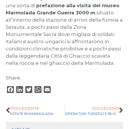
una sorta di
prefazione alla visita del museo
Marmolada Grande Guerra 3000 m
situato
all’interno della stazione di arrivo della funivia a
Serauta, a pochi passi dalla Zona
Monumentale Sacra dove migliaia di soldati
italiani e austro-ungarici si affrontarono in
condizioni climatiche proibitive e a pochi passi
dalla leggendaria Città di Ghiaccio scavata
nella roccia e nel ghiaccio della Marmolada.
Share:
F
L
T
W
E
a
i
w
h
m
c
n
i
a
a
PRECEDENTE
SUCCESSIVO
e
k
t
t
i
ESTATE IN MARMOLADA
OPERATORI TURISTICI E BLOGGER ALLA SCOPERTA DELLA MARMOLADA
b
e
t
s
l
o
d
e
A