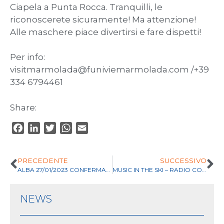
Ciapela a Punta Rocca. Tranquilli, le
riconoscerete sicuramente! Ma attenzione!
Alle maschere piace divertirsi e fare dispetti!
Per info:
visitmarmolada@funiviemarmolada.com /+39
334 6794461
Share:
F
L
T
W
E
a
i
w
h
m
c
n
i
a
a
PRECEDENTE
SUCCESSIVO
e
k
t
t
i
ALBA 27/01/2023 CONFERMATA!
MUSIC IN THE SKI – RADIO COMPANY
b
e
t
s
l
o
d
e
A
NEWS
o
I
r
p
k
n
p