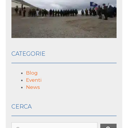
sto
10 L
2026
CATEGORIE
Blog
Eventi
News
CERCA