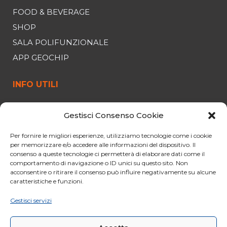
FOOD & BEVERAGE
SHOP
SALA POLIFUNZIONALE
APP GEOCHIP
INFO UTILI
FUNIVIA
Gestisci Consenso Cookie
ORARI E PREZZI
OFFERTE
Per fornire le migliori esperienze, utilizziamo tecnologie come i cookie
per memorizzare e/o accedere alle informazioni del dispositivo. Il
PARCHEGGIO
consenso a queste tecnologie ci permetterà di elaborare dati come il
comportamento di navigazione o ID unici su questo sito. Non
CURIOSITÀ
acconsentire o ritirare il consenso può influire negativamente su alcune
NORME PER IL VIAGGIO
caratteristiche e funzioni.
CONDIZIONI GENERALI DI VENDITA
Gestisci servizi
CODICE ETICO