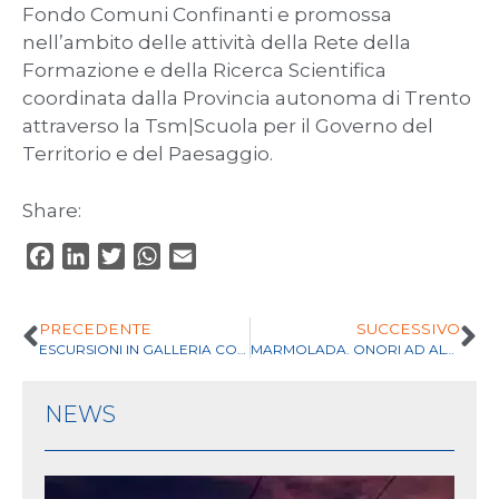
Fondo Comuni Confinanti e promossa
nell’ambito delle attività della Rete della
Formazione e della Ricerca Scientifica
coordinata dalla Provincia autonoma di Trento
attraverso la Tsm|Scuola per il Governo del
Territorio e del Paesaggio.
Share:
F
L
T
W
E
a
i
w
h
m
c
n
i
a
a
PRECEDENTE
SUCCESSIVO
e
k
t
t
i
ESCURSIONI IN GALLERIA CON GUIDA ALPINA
MARMOLADA. ONORI AD ALTA QUOTA
b
e
t
s
l
o
d
e
A
NEWS
o
I
r
p
k
n
p
En