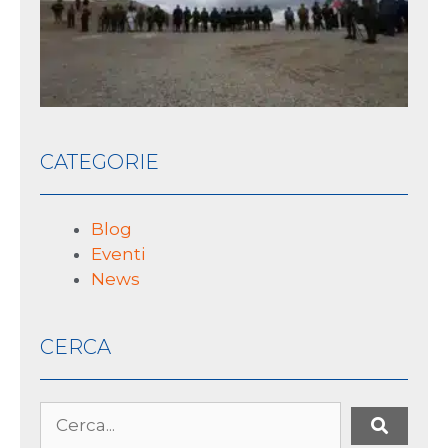
10 L
2026
CATEGORIE
Blog
Eventi
News
CERCA