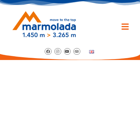
NOTE AUF DEN
GIPFELN: KONZERT
VON ERICA BOSCHIERO
AUF SERAUTA