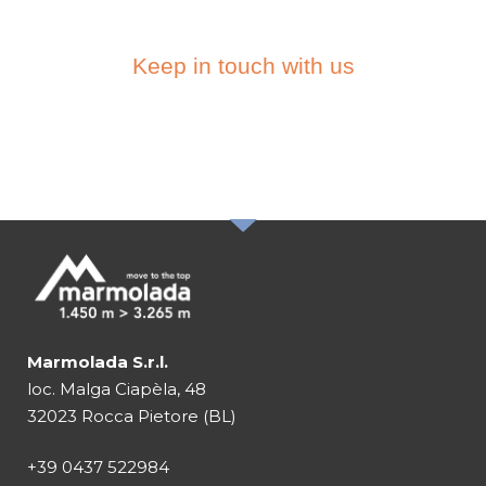
Keep in touch with us
SUBSCRIBE TO THE
NEWSLETTER
Marmolada S.r.l.
loc. Malga Ciapèla, 48
32023 Rocca Pietore (BL)
+39 0437 522984