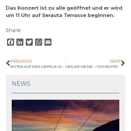
Das Konzert ist zu alle geöffnet und er wird
um 11 Uhr auf Serauta Terrasse beginnen.
Share:
F
L
T
W
E
a
i
w
h
m
c
n
i
a
a
PREVIOUS
NEXT
e
k
t
t
i
NOTEN AUF DEN GIPFELN: EINE MESSE UM DIE GEFALLENER ZU ERRINERN
HEILIGE MESSE – “ICH RICHTE DEN BLICK ZU DEN BERGEN”
b
e
t
s
l
o
d
e
A
NEWS
o
I
r
p
k
n
p
Su
En
at
th
me