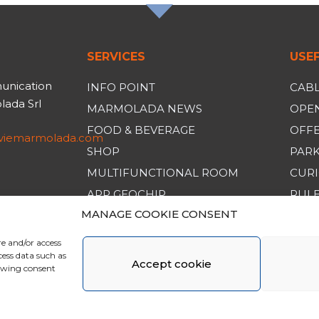
SERVICES
USEF
unication
INFO POINT
CABL
ada Srl
MARMOLADA NEWS
OPEN
FOOD & BEVERAGE
OFF
iviemarmolada.com
SHOP
PAR
MULTIFUNCTIONAL ROOM
CURI
APP GEOCHIP
RULE
MANAGE COOKIE CONSENT
GENE
re and/or access
cess data such as
Accept cookie
rawing consent