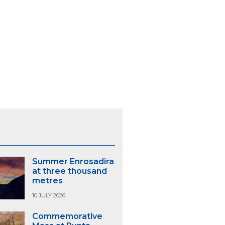
S
Summer Enrosadira
at three thousand
metres
10 JULY 2026
Commemorative