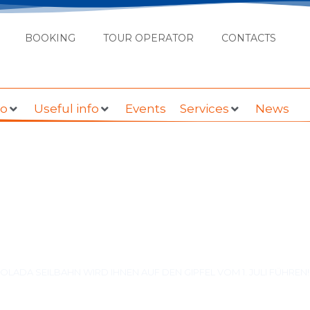
BOOKING
TOUR OPERATOR
CONTACTS
do
Useful info
Events
Services
News
BAHN WIRD IHNEN AUF 
 1. JULI FÜHREN!
LADA SEILBAHN WIRD IHNEN AUF DEN GIPFEL VOM 1. JULI FÜHREN!