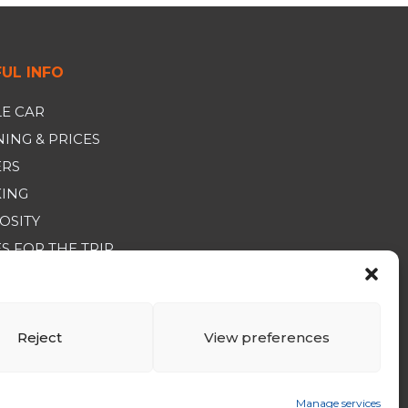
UL INFO
E CAR
ING & PRICES
ERS
KING
OSITY
S FOR THE TRIP
RAL SALES CONDITIONS
Reject
View preferences
Manage services