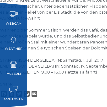
Station und es zeigt verschiedene Funde, Photos un
auf dem Gletscher, unter gegensätzlichen Flaggen
es auch ein Relief von der Eis Stadt, die von den ö
wurde, aufbewahrt.
WEBCAM
Während der Sommer Saison, werden das Café, das 
von Malga Ciapela wurde, und das Selbstbedienungs
einem großen Saal mit einer wunderbaren Panora
sein. Hier können Sie typischen Speisen der Dolomi
WEATHER
STARTSAISON DER SEILBAHN: Samstag, 1. Juli 2017
ENDESAISON DER SEILBAHN: Sonntag, 17, Septembe
ÖFFNUNGSZEITEN: 9.00 – 16.00 (letzte Talfahrt)
MUSEUM
Share:
F
L
T
W
E
CONTACTS
a
i
w
h
m
c
n
i
a
a