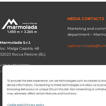
MEDIA CONTACTS
Marketing and comm
department – Marmol
Marmolada S.r.l.
visitmarmolada@fun
loc. Malga Ciapèla, 48
32023 Rocca Pietore (BL)
+39 0437 522984
info@funiviemarmolada.com
To provide the best experience, we use technologies such as cookies to sto
device information. Consenting to these technologies will allow us to pro
browsing behaviour or unique IDs on this site. Not consenting or withd
may adversely affect certain features and functions.
Cookie policy
Privacy policy