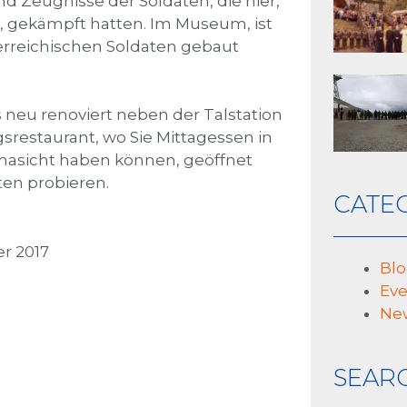
d Zeugnisse der Soldaten, die hier,
, gekämpft hatten. Im Museum, ist
sterreichischen Soldaten gebaut
neu renoviert neben der Talstation
restaurant, wo Sie Mittagessen in
masicht haben können, geöffnet
ten probieren.
CATE
r 2017
Bl
Eve
Ne
SEAR