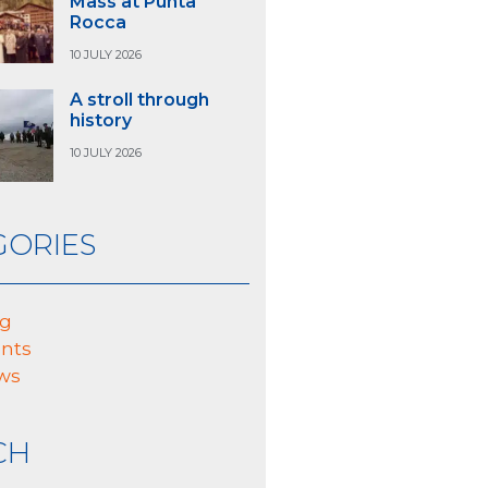
Mass at Punta
Rocca
10 JULY 2026
A stroll through
history
10 JULY 2026
GORIES
og
nts
ws
CH