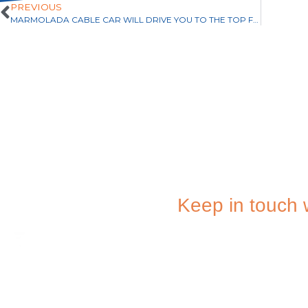
PREVIOUS
e
k
t
t
i
MARMOLADA CABLE CAR WILL DRIVE YOU TO THE TOP FROM JULY 1!
b
e
t
s
l
o
d
e
A
o
I
r
p
k
n
p
Keep in touch 
SUBSCRIBE 
NEWSLET