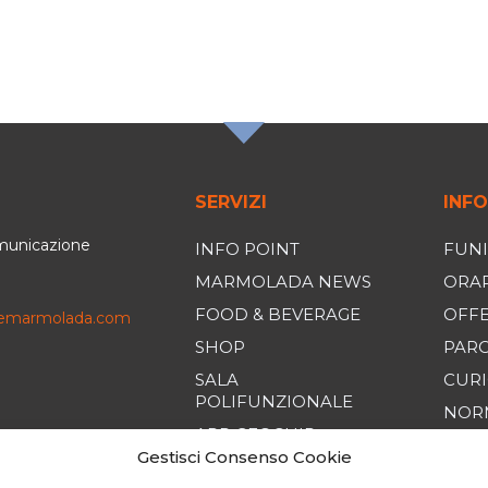
TER
SERVIZI
INFO
omunicazione
INFO POINT
FUNI
MARMOLADA NEWS
ORAR
FOOD & BEVERAGE
OFF
iemarmolada.com
SHOP
PAR
SALA
CURI
POLIFUNZIONALE
NORM
APP GEOCHIP
COND
Gestisci Consenso Cookie
VEND