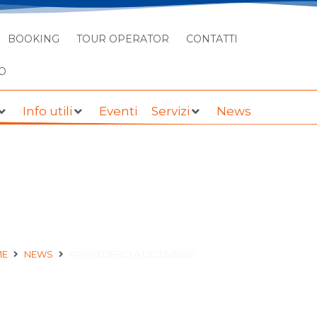
BOOKING
TOUR OPERATOR
CONTATTI
O
Info utili
Eventi
Servizi
News
EDERCI A DICEMBRE!
ME
NEWS
ARRIVEDERCI A DICEMBRE!