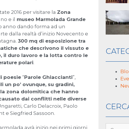
ate 2016 per visitare la
Zona
ano e il
museo Marmolada Grande
so anno dando forma ad un
e dalla realtà d’inizio Novecento e
ontagna.
300 mq di esposizione tra
tematiche che descrivono il vissuto e
CATE
, il duro lavoro e la lotta contro le
rature polari
.
Bl
i poesie
“
Parole Ghiaccianti
”,
Eve
ili un po’ ovunque, su gradini,
Ne
della zona dolomitica che hanno
usato dai conflitti nelle diverse
CERC
Ungaretti, Carlo Delacroix, Paolo
nt e Siegfried Sassoon.
rmolada avrà inizio nei primi giorni