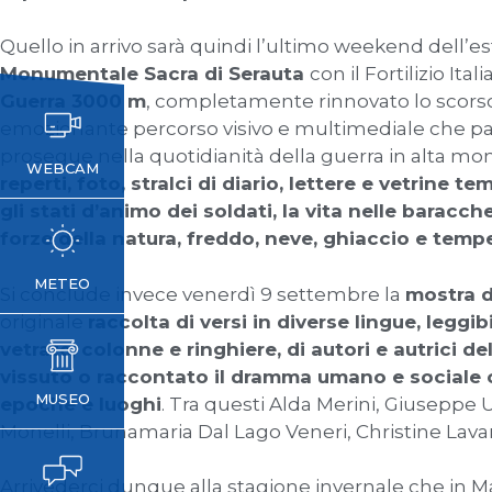
Quello in arrivo sarà quindi l’ultimo weekend dell’est
Monumentale Sacra di Serauta
con il Fortilizio Itali
Guerra 3000 m
, completamente rinnovato lo scor
emozionante percorso visivo e multimediale che part
prosegue nella quotidianità della guerra in alta m
WEBCAM
reperti, foto, stralci di diario, lettere e vetrine 
gli stati d’animo dei soldati, la vita nelle baracche
forze della natura, freddo, neve, ghiaccio e tempe
METEO
Si conclude invece venerdì 9 settembre la
mostra d
originale
raccolta di versi in diverse lingue, leggib
vetrate, colonne e ringhiere, di autori e autrici 
vissuto o raccontato il dramma umano e sociale ca
MUSEO
epoche e luoghi
. Tra questi Alda Merini, Giuseppe 
Monelli, Brunamaria Dal Lago Veneri, Christine Lava
Arrivederci dunque alla stagione invernale che in Ma