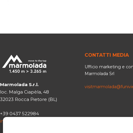
NEWSLET
CONTATTI MEDIA
Ufficio marketing e c
Marmolada Srl
Marmolada S.r.l.
visitmarmolada@funiv
loc. Malga Ciapèla, 48
32023 Rocca Pietore (BL)
+39 0437 522984
info@funiviemarmolada.com