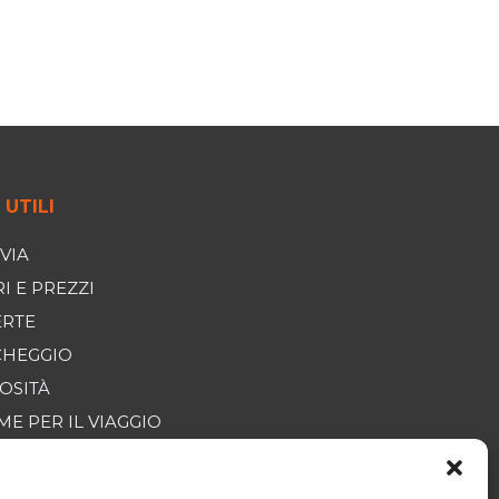
 UTILI
VIA
I E PREZZI
ERTE
CHEGGIO
OSITÀ
E PER IL VIAGGIO
IZIONI GENERALI DI
ITA