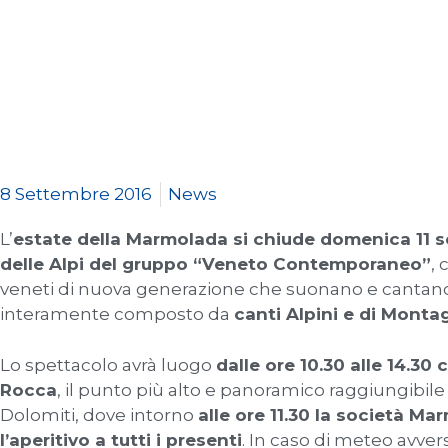
8 Settembre 2016
News
L’
estate della Marmolada si chiude domenica 11 s
delle Alpi del gruppo “Veneto Contemporaneo”
, 
veneti di nuova generazione che suonano e cantano 
interamente composto da
canti Alpini e di Montag
Lo spettacolo avrà luogo
dalle ore 10.30 alle 14.30 
Rocca
, il punto più alto e panoramico raggiungibile 
Dolomiti, dove intorno
alle ore 11.30 la società Ma
l’aperitivo a tutti i presenti
. In caso di meteo avver