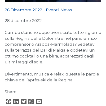
26 Dicembre 2022
Eventi
,
News
28 dicembre 2022
Gambe stanche dopo aver sciato tutto il giorno
sulla Regina delle Dolomiti e nel panoramico
comprensorio Arabba-Marmolada? Sedetevi
sulla terrazza del Bar di Malga e godetevi un
ottimo cocktail o una birra, accarezzati dagli
ultimi raggi di sole.
Divertimento, musica e relax, queste le parole
chiave dell’après-ski della Regina.
Share:
F
L
T
W
E