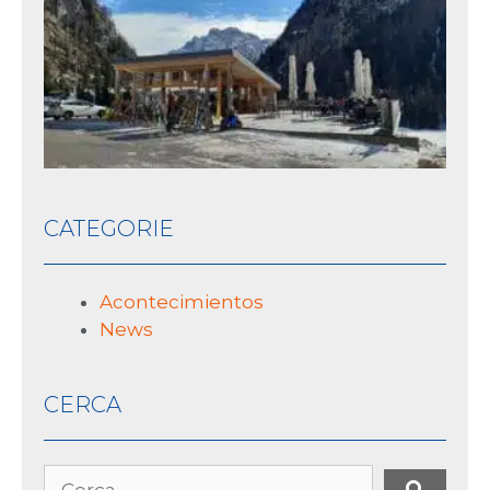
AP
SK
4 F
2025
CATEGORIE
Acontecimientos
News
CERCA