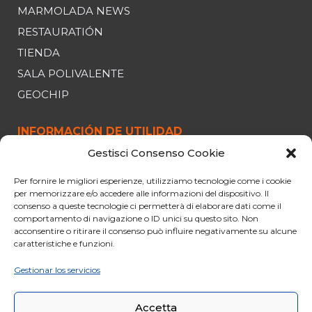
MARMOLADA NEWS
RESTAURATIÓN
TIENDA
SALA POLIVALENTE
GEOCHIP
INFORMACIÓN DE UTILIDAD
Gestisci Consenso Cookie
TELEFÉRICO
Per fornire le migliori esperienze, utilizziamo tecnologie come i cookie
HORARIOS Y PRECIOS
per memorizzare e/o accedere alle informazioni del dispositivo. Il
OFERTAS
consenso a queste tecnologie ci permetterà di elaborare dati come il
comportamento di navigazione o ID unici su questo sito. Non
APARCAMIENTO
acconsentire o ritirare il consenso può influire negativamente su alcune
caratteristiche e funzioni.
CURIOSIDADES
REGLAS PARA SUBIR AL TELEFÉRICO
Gestionar los servicios
CONDICIONES GENERALES DE VENTA
Accetta