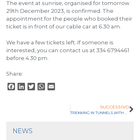
The event at sunrise, organised for tomorrow
29th December 2023, is confirmed. The
appointment for the people who booked their
ticket is in front of our cable car at 6.30 am.
We have a few tickets left. If someone is
interested, you can contact us at 334 6794461
before 4.30 pm.
Share:
F
L
T
W
E
a
i
w
h
m
c
n
i
a
a
SUCCESSIVO
e
k
t
t
i
TREKKING IN TUNNELS WITH QUALIFIED MOUNTAIN GUIDE
b
e
t
s
l
o
d
e
A
NEWS
o
I
r
p
k
n
p