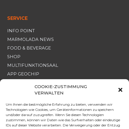
SERVICE
INFO POINT
MARMOLADA NEWS
FOOD & BEVERAGE
SHOP
MULTIFUNKTIONSAAL
APP GEOCHIP
COOKIE-ZUSTIMMUNG
NÜTZLICHE INFO
VERWALTEN
SEILBAHN
Um Ihnen die bestmögliche Erfahrung zu bieten, verwenden wir
Technologien wie Cookies, um Geräteinformationen zu speichern
ERÖFFNUNG & PREISE
und/oder darauf zuzugreifen. Wenn Sie diesen Technologien
ANGEBOTE
zustimmen, können wir Daten wie das Surfverhalten oder eindeutige
IDs auf dieser Website verarbeiten. Die Verweigerung oder der Entzug
PARKEN